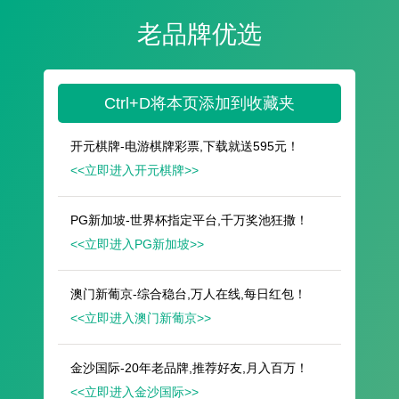
遥想公瑾当年，小乔初嫁了，雄姿英发。
羽扇纶巾，谈笑间，樯橹灰飞烟灭。
故国神游，多情应笑我，早生华发。
人生如梦，一尊还酹江月。